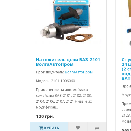
Натяжитель цепи ВАЗ-2101
Сту
ВолгаАвтоПром
24 
(2 с
Производитель:
ВолгаАвтоПром
под
ВАП
Модель: 2101-1006060
Прои
Применение на автомобилях
Моде
семейства ВАЗ-2101, 2102, 2103,
2104, 2106, 2107, 2121 Нива и их
Прим
модификац..
семей
2123,
120 грн.
моди
КУПИТЬ
5650