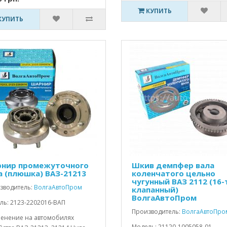
КУПИТЬ
КУПИТЬ
нир промежуточного
Шкив демпфер вала
а (плюшка) ВАЗ-21213
коленчатого цельно
чугунный ВАЗ 2112 (16-
зводитель:
ВолгаАвтоПром
клапанный)
ВолгаАвтоПром
ль: 2123-2202016-ВАП
Производитель:
ВолгаАвтоПро
енение на автомобилях
Модель: 21120-1005058-01