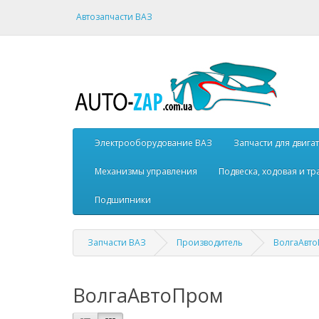
Автозапчасти ВАЗ
Электрооборудование ВАЗ
Запчасти для двига
Механизмы управления
Подвеска, ходовая и т
Подшипники
Запчасти ВАЗ
Производитель
ВолгаАвт
ВолгаАвтоПром