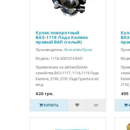
Кулак поворотный
Кул
ВАЗ-1118 Лада Калина
ВАЗ
правый ВАП (голый)
пра
Производитель:
ВолгаАвтоПром
Прои
Модель: 1118-3001014-ВАП
Моде
Применение на автомобилях
Прим
семейства ВАЗ-1117, 1118,1119 Лада
семей
Калина, 2190, 2191 Лада Гранта и их
Калин
мод..
2192, 
620 грн.
495 
КУПИТЬ