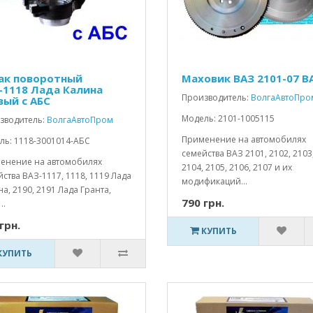
ак поворотный
Маховик ВАЗ 2101-07 В
-1118 Лада Калина
Производитель:
ВолгаАвтоПро
вый с АБС
Модель: 2101-1005115
зводитель:
ВолгаАвтоПром
Применение на автомобилях
ль: 1118-3001014-АБС
семейства ВАЗ 2101, 2102, 2103
енение на автомобилях
2104, 2105, 2106, 2107 и их
ства ВАЗ-1117, 1118, 1119 Лада
модификаций...
а, 2190, 2191 Лада Гранта,
790 грн.
..
грн.
КУПИТЬ
КУПИТЬ