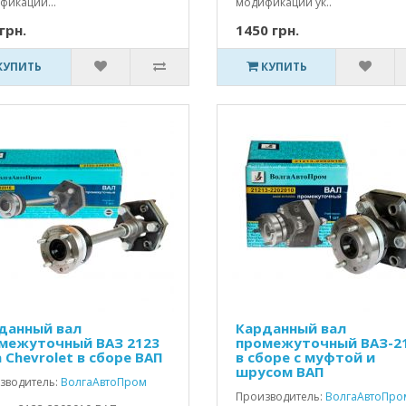
фикаций...
модификаций ук..
грн.
1450 грн.
КУПИТЬ
КУПИТЬ
данный вал
Карданный вал
межуточный ВАЗ 2123
промежуточный ВАЗ-2
a Chevrolet в сборе ВАП
в сборе с муфтой и
шрусом ВАП
зводитель:
ВолгаАвтоПром
Производитель:
ВолгаАвтоПро