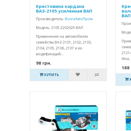
Крестовина кардана
Кре
ВАЗ-2105 усиленная ВАП
вал
ВАП
Производитель:
ВолгаАвтоПром
Прои
Модель: 2105-2202025-ВАП
Моде
Применение на автомобилях
Прим
семейства ВАЗ-2101, 2102, 2103,
семей
2104, 2105, 2106, 2107 и их
21214
модификаций...
Niva, .
98 грн.
188 
КУПИТЬ