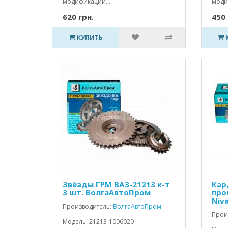
модификаций...
моди
620 грн.
450 
КУПИТЬ
Звёзды ГРМ ВАЗ-21213 к-т
Кар
3 шт. ВолгаАвтоПром
про
Niv
Производитель:
ВолгаАвтоПром
Прои
Модель: 21213-1006020