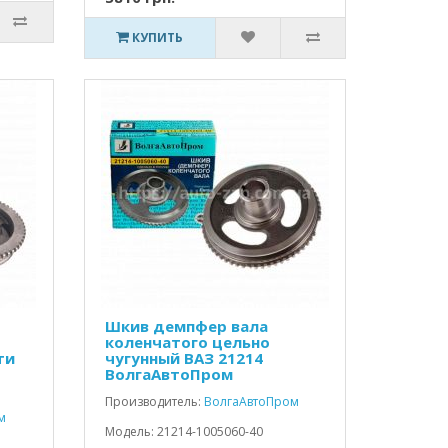
КУПИТЬ
Шкив демпфер вала
коленчатого цельно
ти
чугунный ВАЗ 21214
ВолгаАвтоПром
Производитель:
ВолгаАвтоПром
м
Модель: 21214-1005060-40