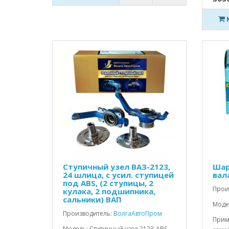
Ступичный узел ВАЗ-2123,
Шар
24 шлица, с усил. ступицей
вал
под ABS, (2 ступицы, 2
Прои
кулака, 2 подшипника,
сальники) ВАП
Моде
Производитель:
ВолгаАвтоПром
Прим
Модель: Ступичный узел 2123-ABS