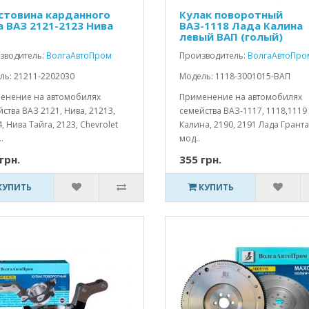
стовина карданного
Кулак поворотный
а ВАЗ 2121-2123 Нива
ВАЗ-1118 Лада Калина
левый ВАП (голый)
зводитель:
ВолгаАвтоПром
Производитель:
ВолгаАвтоПро
ль: 21211-2202030
Модель: 1118-3001015-ВАП
енение на автомобилях
Применение на автомобилях
ства ВАЗ 2121, Нива, 21213,
семейства ВАЗ-1117, 1118,1119
, Нива Тайга, 2123, Chevrolet
Калина, 2190, 2191 Лада Гранта
.
мод..
грн.
355 грн.
КУПИТЬ
КУПИТЬ