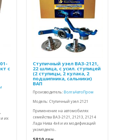
01-
Ступичный узел ВАЗ-2121,
кт с
22 шлица, с усил. ступицей
(2 ступицы, 2 кулака, 2
подшипника, сальники)
ВАП
м
Производитель:
ВолгаАвтоПром
Модель: Ступичный узел 2121
Применение на автомобилях
,
семейства ВАЗ-2121, 21213, 21214
 и их
Лада Нива 4х4 и их модификаций
укомпдекто..
5810 грн.