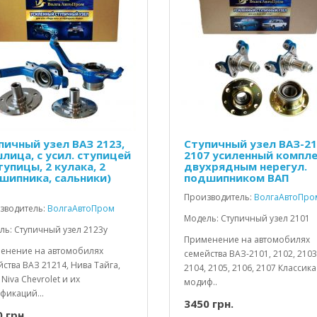
пичный узел ВАЗ 2123,
Ступичный узел ВАЗ-21
шлица, с усил. ступицей
2107 усиленный компле
тупицы, 2 кулака, 2
двухрядным нерегул.
шипника, сальники)
подшипником ВАП
Производитель:
ВолгаАвтоПро
зводитель:
ВолгаАвтоПром
Модель: Ступичный узел 2101
ль: Ступичный узел 2123у
Применение на автомобилях
енение на автомобилях
семейства ВАЗ-2101, 2102, 2103
ства ВАЗ 21214, Нива Тайга,
2104, 2105, 2106, 2107 Классика
 Niva Chevrolet и их
модиф..
фикаций...
3450 грн.
 грн.