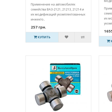
Моде
Применение на автомобилях
Прим
семейства ВАЗ-2121, 21213, 21214 и
семей
их модификаций укомплектованных
их м
инжекто..
укомп
257 грн.
1655
КУПИТЬ