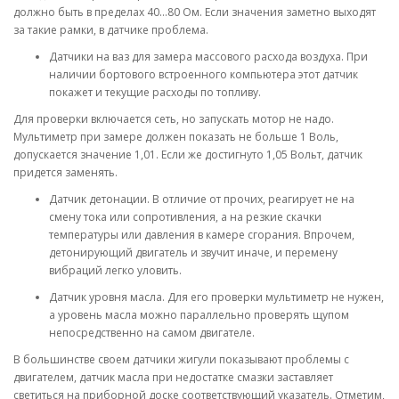
должно быть в пределах 40…80 Ом. Если значения заметно выходят
за такие рамки, в датчике проблема.
Датчики на ваз для замера массового расхода воздуха. При
наличии бортового встроенного компьютера этот датчик
покажет и текущие расходы по топливу.
Для проверки включается сеть, но запускать мотор не надо.
Мультиметр при замере должен показать не больше 1 Воль,
допускается значение 1,01. Если же достигнуто 1,05 Вольт, датчик
придется заменять.
Датчик детонации. В отличие от прочих, реагирует не на
смену тока или сопротивления, а на резкие скачки
температуры или давления в камере сгорания. Впрочем,
детонирующий двигатель и звучит иначе, и перемену
вибраций легко уловить.
Датчик уровня масла. Для его проверки мультиметр не нужен,
а уровень масла можно параллельно проверять щупом
непосредственно на самом двигателе.
В большинстве своем датчики жигули показывают проблемы с
двигателем, датчик масла при недостатке смазки заставляет
светиться на приборной доске соответствующий указатель. Отметим,