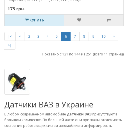
175 грн.
КУПИТЬ
|<
<
2
3
4
5
6
7
8
9
10
>
>|
Показано с 121 по 144 из 251 (всего 11 страниц)
Датчики ВАЗ в Украине
В любом современном автомобиле
датчики ВАЗ
присутствуют в
большом количестве. По большей части они призваны отслеживать
состояние работающих систем автомобиля и информировать