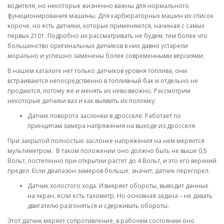
водителя, но некоторые жизненно важны для нормального
функционирования машины. Для карбюраторных машин их список
короче, но есть датчики, которые применяются, начиная с самых
первых 2101. Подробно их рассматривать не будем, тем более что
большинство оригинальных датчиков в них давно устарели
морально и успешно заменены более современными версиями.
В нашем каталоге нет только датчиков уровня топлива, они
встраиваются непосредственно в топливный бак и отдельно не
продаются, потому же и менять их невозможно. Рассмотрим
некоторые датчики ваз и как выявить их поломку:
Датчик поворота заслонки в дросселе. Работает по
принципам замера напряжения на выходе из дросселя.
При закрытой полностью заслонке напряжения на нем меряется
мультиметром. В таком положении оно должно быть не выше 0,5
Вольт, постепенно при открытии растет до 4 Вольт, и это его верхний
предел. Если диапазон замеров больше, значит, датчик перегорел.
Датчик холостого хода. Измеряет обороты, выводит данные
на экран, если есть тахометр. Но основная задача – не давать
двигателю разгоняться и сдерживать обороты.
Этот датчик меряет сопротивление, в рабочем состоянии оно