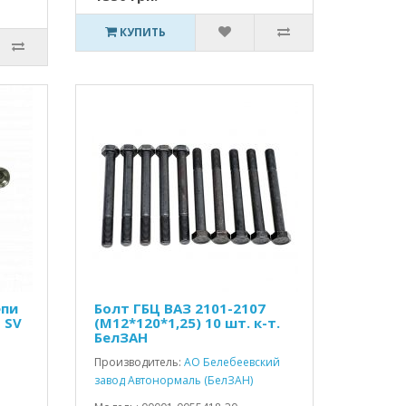
КУПИТЬ
епи
Болт ГБЦ ВАЗ 2101-2107
 SV
(М12*120*1,25) 10 шт. к-т.
БелЗАН
Производитель:
АО Белебеевский
завод Автонормаль (БелЗАН)