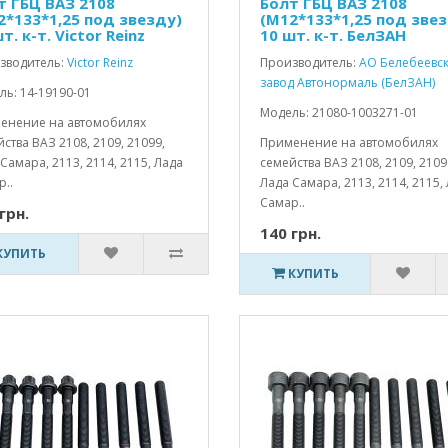
т ГБЦ ВАЗ 2108
Болт ГБЦ ВАЗ 2108
2*133*1,25 под звезду)
(М12*133*1,25 под зве
т. к-т. Victor Reinz
10 шт. к-т. БелЗАН
зводитель:
Victor Reinz
Производитель:
АО Белебеевс
завод Автонормаль (БелЗАН)
ь: 14-19190-01
Модель: 21080-1003271-01
енение на автомобилях
ства ВАЗ 2108, 2109, 21099,
Применение на автомобилях
Самара, 2113, 2114, 2115, Лада
семейства ВАЗ 2108, 2109, 2109
..
Лада Самара, 2113, 2114, 2115,
Самар..
грн.
140 грн.
КУПИТЬ
КУПИТЬ