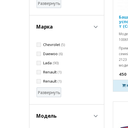
Развернуть
Баш
усп
т (
Марка
Модел
1006
Chevrolet
(5)
Прим
Daewoo
(6)
семей
2123 
Lada
(90)
моди
Renault
(1)
450 
Renault
(1)
Развернуть
Модель