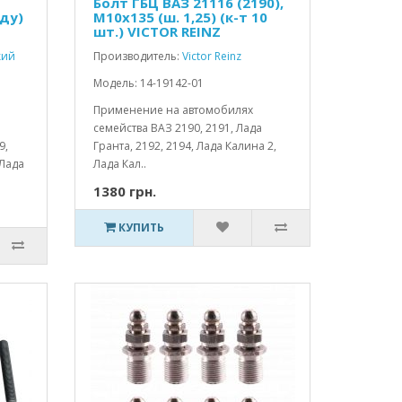
Болт ГБЦ ВАЗ 21116 (2190),
зду)
М10x135 (ш. 1,25) (к-т 10
шт.) VICTOR REINZ
кий
Производитель:
Victor Reinz
Модель: 14-19142-01
Применение на автомобилях
семейства ВАЗ 2190, 2191, Лада
9,
Гранта, 2192, 2194, Лада Калина 2,
 Лада
Лада Кал..
1380 грн.
КУПИТЬ