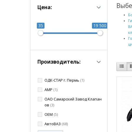
Выбе
Цена:
Б
Г
35
19 500
ВА
кл
Г
ц
Производитель:
ОДК-СТАР г. Пермь
(1)
AMP
(1)
ОАО Самарский Завод Клапан
ов
(3)
OEM
(5)
АвтоВАЗ
(68)