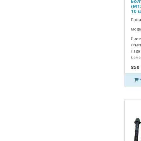
Бол
(М1
10 ш
Прои
Модел
Прим
семей
Лада 
Самар
850 