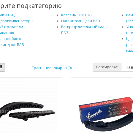
рите подкатегорию
олты ГБЦ
Клапаны ГРМ ВАЗ
Рем
идрокомпенсаторы
Натяжители цепи ВАЗ
(ре
З (толкатели
Распределительный вал
Усп
апанов)
ВАЗ
нат
оловки блоков
Цеп
илиндров ВАЗ
рас
вал
Сортировка:
Сравнение товаров (0)