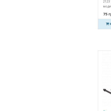
2123 
моди
75 г