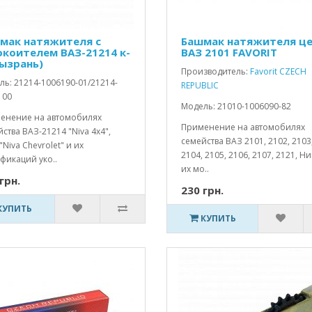
мак натяжителя с
Башмак натяжителя ц
окоителем ВАЗ-21214 к-
ВАЗ 2101 FAVORIT
Сызрань)
Производитель:
Favorit CZECH
ь: 21214-1006190-01/21214-
REPUBLIC
100
Модель: 21010-1006090-82
енение на автомобилях
Применение на автомобилях
ства ВАЗ-21214 "Niva 4x4",
семейства ВАЗ 2101, 2102, 2103
"Niva Chevrolet" и их
2104, 2105, 2106, 2107, 2121, Ни
фикаций уко..
их мо..
грн.
230 грн.
КУПИТЬ
КУПИТЬ